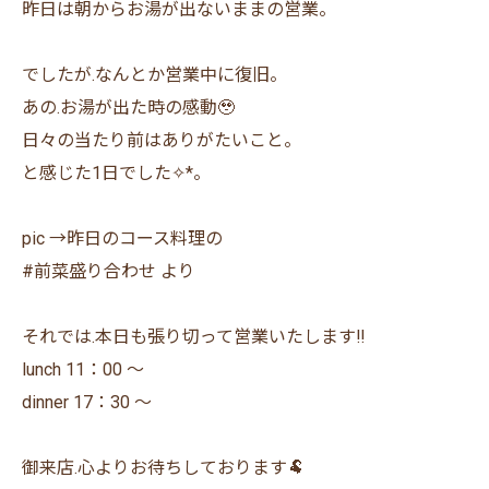
昨日は朝からお湯が出ないままの営業。
でしたが.なんとか営業中に復旧。
あの.お湯が出た時の感動🥹
日々の当たり前はありがたいこと。
と感じた1日でした✧︎*。
pic →昨日のコース料理の
#前菜盛り合わせ より
それでは.本日も張り切って営業いたします‼︎
lunch 11：00 〜
dinner 17：30 〜
御来店.心よりお待ちしております🐏