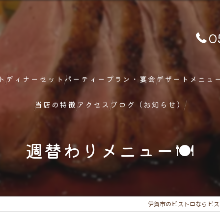
0
ト
ディナーセット
パーティープラン・宴会
デザートメニュ
当店の特徴
アクセス
ブログ（お知らせ）
ランチ
週替わりメニュー🍽
ディナー
メニュー
伊賀市のビストロならビス
フレンチ