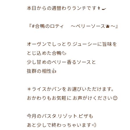
本日からの週替わりランチです👨‍🍳
『#合鴨のロティ 〜ベリーソース🫐〜』
オーヴンでしっとり.ジューシーに旨味を
とじ込めた合鴨🦆
少し甘めのベリー香るソースと
抜群の相性👍
＊ライスかパンをお選びいただけます。
おかわりもお気軽に.お声がけください😊
今月のパスタ.リゾット.ピザも
あと少しで終わっちゃいます💨