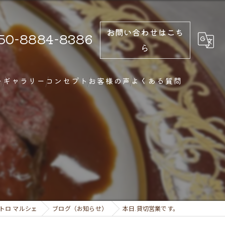
お問い合わせはこち
50-8884-8386
ら
ー
ギャラリー
コンセプト
お客様の声
よくある質問
トロ マルシェ
ブログ（お知らせ）
本日.貸切営業です。