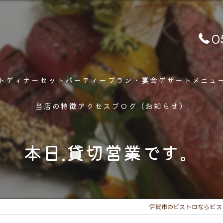
0
ト
ディナーセット
パーティープラン・宴会
デザートメニュ
当店の特徴
アクセス
ブログ（お知らせ）
ランチ
本日.貸切営業です。
ディナー
メニュー
伊賀市のビストロならビス
フレンチ