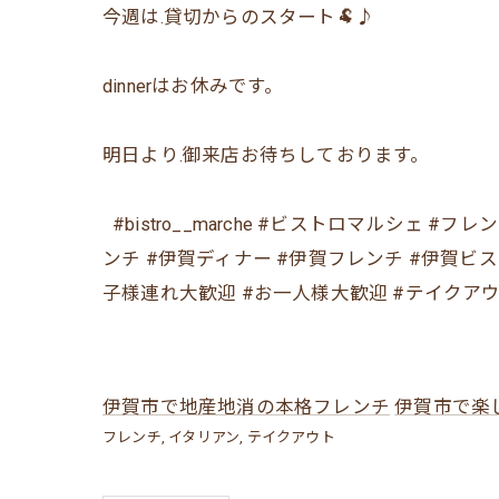
今週は.貸切からのスタート🐏♪
dinnerはお休みです。
明日より.御来店お待ちしております。
⁡ ⁡ ⁡#bistro__marche #ビストロマ
ンチ #伊賀ディナー #伊賀フレンチ #伊賀ビ
子様連れ大歓迎 #お一人様大歓迎 #テイクアウト
伊賀市で地産地消の本格フレンチ
伊賀市で楽
フレンチ
イタリアン
テイクアウト