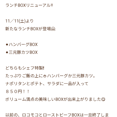
ランチBOXリニューアル‼︎
11／11(土)より
新たなランチBOXが登場🤗
⚫︎ハンバーグBOX
⚫︎三元豚カツBOX
どちらもシェフ特製❗️
たっぷりご飯の上に🍚ハンバーグか三元豚カツ。
ナポリタンとポテト、サラダに一品が入って
８５０円！！
ボリューム満点の美味しいBOXが出来上がりました😋
以前の、ロコモコとローストビーフBOXは一旦終了しま