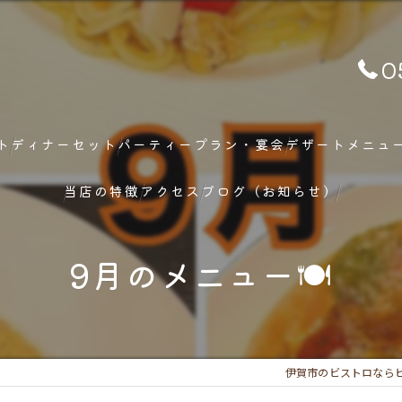
0
ト
ディナーセット
パーティープラン・宴会
デザートメニュ
当店の特徴
アクセス
ブログ（お知らせ）
ランチ
9月のメニュー🍽
ディナー
メニュー
伊賀市のビストロならビ
フレンチ