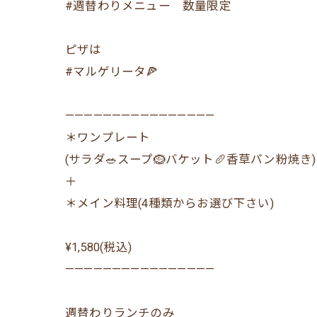
#週替わりメニュー 数量限定
ピザは
#マルゲリータ🍕
————————————————
＊ワンプレート
(サラダ🥗スープ🪹バケット🥖香草パン粉焼き)
＋
＊メイン料理(4種類からお選び下さい)
¥1,580(税込)
————————————————
週替わりランチのみ