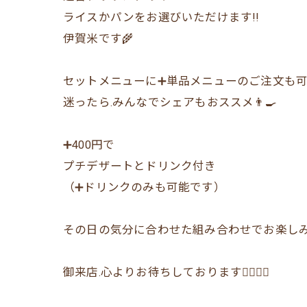
ライスかパンをお選びいただけます!!
伊賀米です🌾
セットメニューに➕単品メニューのご注文も
迷ったら.みんなでシェアもおススメ👨‍🍳
➕400円で
プチデザートとドリンク付き
（➕ドリンクのみも可能です）
その日の気分に合わせた組み合わせでお楽し
御来店.心よりお待ちしております🙇‍♂️🙇‍♀️