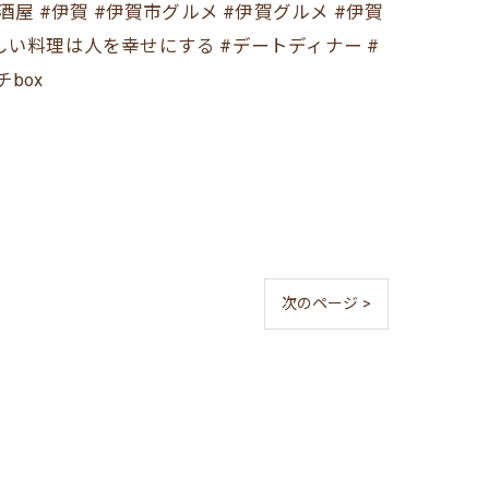
チ居酒屋 #伊賀 #伊賀市グルメ #伊賀グルメ #伊賀
味しい料理は人を幸せにする #デートディナー #
box
次のページ >