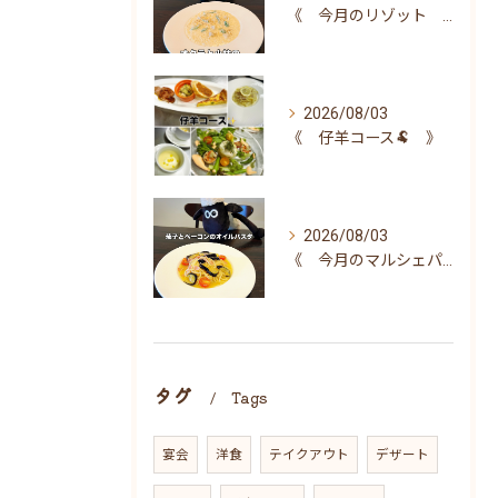
《 今月のリゾット 》
2026/08/03
《 仔羊コース🐏 》
2026/08/03
《 今月のマルシェパスタ 》
タグ
Tags
宴会
洋食
テイクアウト
デザート