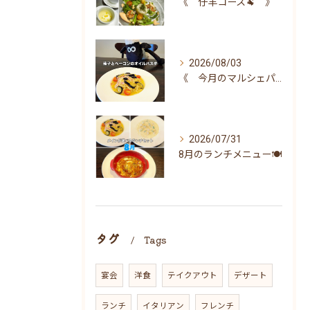
《 仔羊コース🐏 》
2026/08/03
《 今月のマルシェパスタ 》
2026/07/31
8月のランチメニュー🍽
タグ
Tags
宴会
洋食
テイクアウト
デザート
ランチ
イタリアン
フレンチ