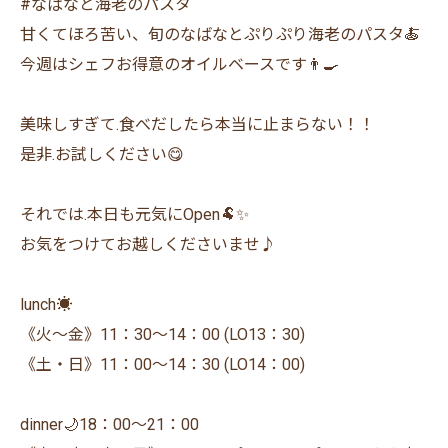
#なばなと海老のパスタ
甘くてほろ苦い、旬のなばなとぷりぷり海老のパスタ🍝
今週はシェフお得意のオイルベースです👨‍🍳
美味しすぎて.食べだしたら本当に止まらない！！
是非.お試しください😋
それでは.本日も元気にOpen🐏✨
お気をつけてお越しくださいませ♪
lunch☀️
《火〜金》11：30〜14：00 (LO13：30)
《土・日》11：00〜14：30 (LO14：00)
dinner🌙18：00〜21：00