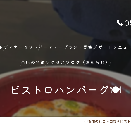
0
ト
ディナーセット
パーティープラン・宴会
デザートメニュ
当店の特徴
アクセス
ブログ（お知らせ）
ランチ
ビストロハンバーグ🍽
ディナー
メニュー
伊賀市のビストロならビスト
フレンチ