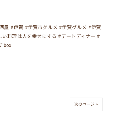
チ居酒屋 #伊賀 #伊賀市グルメ #伊賀グルメ #伊賀
味しい料理は人を幸せにする #デートディナー #
box
次のページ >