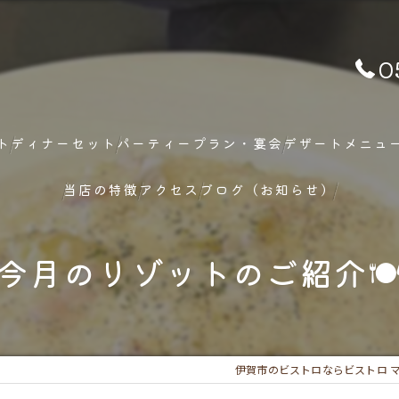
0
ト
ディナーセット
パーティープラン・宴会
デザートメニュ
当店の特徴
アクセス
ブログ（お知らせ）
ランチ
今月のリゾットのご紹介
ディナー
メニュー
伊賀市のビストロならビストロ 
フレンチ