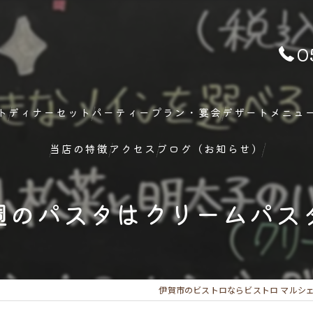
0
ト
ディナーセット
パーティープラン・宴会
デザートメニュ
当店の特徴
アクセス
ブログ（お知らせ）
ランチ
週のパスタはクリームパスタ
ディナー
メニュー
伊賀市のビストロならビストロ マルシ
フレンチ