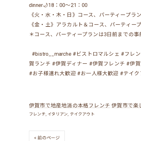
dinner🌙18：00〜21：00
《火・水・木・日》コース、パーティープラン
《金・土》アラカルト＆コース、パーティー
＊コース、パーティープランは3日前までの事
⁡ ⁡ #bistro__marche #ビストロマル
賀ランチ #伊賀ディナー #伊賀フレンチ #伊
#お子様連れ大歓迎 #お一人様大歓迎 #テイク
伊賀市で地産地消の本格フレンチ
伊賀市で楽
フレンチ
イタリアン
テイクアウト
< 前のページ