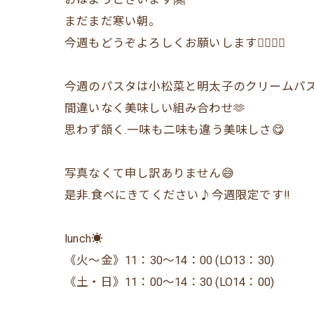
まだまだ寒い朝。
今週もどうぞよろしくお願いします🙇‍♂️🙇‍♀️
今週のパスタは小松菜と明太子のクリームパス
間違いなく美味しい組み合わせ🫶
思わず頷く.一味も二味も違う美味しさ😋
写真なくて申し訳ありません😅
是非.食べにきてください♪今週限定です‼️
lunch☀️
《火〜金》11：30〜14：00 (LO13：30)
《土・日》11：00〜14：30 (LO14：00)