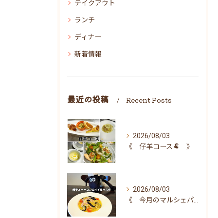
テイクアウト
ランチ
ディナー
新着情報
最近の投稿
Recent Posts
2026/08/03
《 仔羊コース🐏 》
2026/08/03
《 今月のマルシェパスタ 》