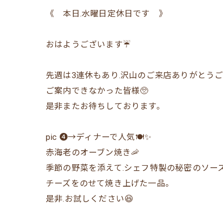
《 本日.水曜日定休日です 》
おはようございます☔️
先週は3連休もあり.沢山のご来店ありがとうございました
ご案内できなかった皆様🥺
是非またお待ちしております。
pic ❹→ディナーで人気🍽️✨
赤海老のオーブン焼き🦐
季節の野菜を添えて.シェフ特製の秘密のソー
チーズをのせて焼き上げた一品。
是非.お試しください😆