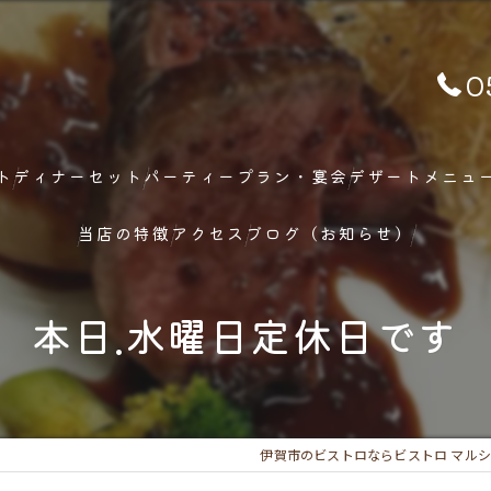
0
ト
ディナーセット
パーティープラン・宴会
デザートメニュ
当店の特徴
アクセス
ブログ（お知らせ）
ランチ
 本日.水曜日定休日です
ディナー
メニュー
伊賀市のビストロならビストロ マル
フレンチ