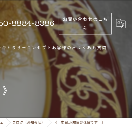
お問い合わせはこち
50-8884-8386
ら
ー
ギャラリー
コンセプト
お客様の声
よくある質問
 》
シェ
ブログ（お知らせ）
《 本日.水曜日定休日です 》