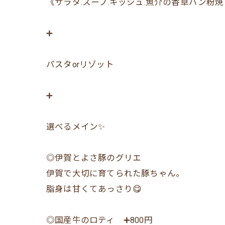
《サラダ.スープ.キッシュ.魚介の香草パン粉
➕
パスタorリゾット
➕
選べるメイン✨
◎伊賀とよさ豚のグリエ
伊賀で大切に育てられた豚ちゃん。
脂身は甘くてあっさり😋
◎国産牛のロティ ➕800円