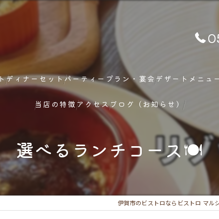
0
ト
ディナーセット
パーティープラン・宴会
デザートメニュ
当店の特徴
アクセス
ブログ（お知らせ）
ランチ
 選べるランチコース🍽️
ディナー
メニュー
伊賀市のビストロならビストロ マル
フレンチ