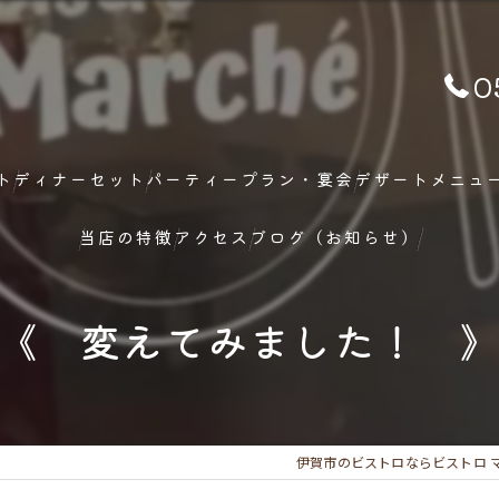
0
ト
ディナーセット
パーティープラン・宴会
デザートメニュ
当店の特徴
アクセス
ブログ（お知らせ）
ランチ
《 変えてみました！ 
ディナー
メニュー
伊賀市のビストロならビストロ 
フレンチ