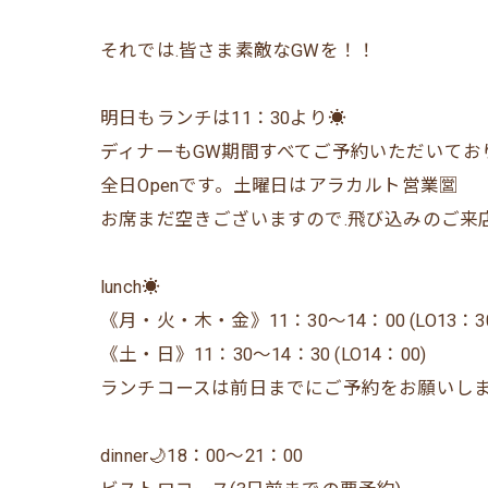
それでは.皆さま素敵なGWを！！
明日もランチは11：30より☀️
ディナーもGW期間すべてご予約いただいてお
全日Openです。土曜日はアラカルト営業🈺
お席まだ空きございますので.飛び込みのご来
lunch☀️
《月・火・木・金》11：30〜14：00 (LO13：30
《土・日》11：30〜14：30 (LO14：00)
ランチコースは前日までにご予約をお願いし
dinner🌙18：00〜21：00