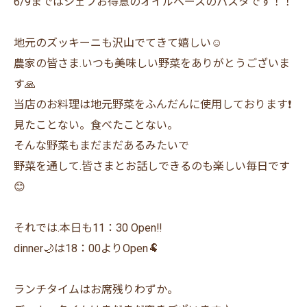
6/9まではシェフお得意のオイルベースのパスタです！！
地元のズッキーニも沢山でてきて嬉しい☺️
農家の皆さま.いつも美味しい野菜をありがとうございま
す🙏
当店のお料理は地元野菜をふんだんに使用しております❗️
見たことない。食べたことない。
そんな野菜もまだまだあるみたいで
野菜を通して.皆さまとお話しできるのも楽しい毎日です
😊
それでは.本日も11：30 Open‼️
dinner🌙は18：00よりOpen🐏
ランチタイムはお席残りわずか。