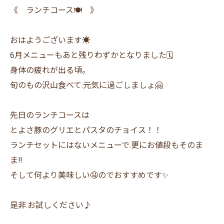
《 ランチコース🍽️ 》
おはようございます☀
6月メニューもあと残りわずかとなりました🗓️
身体の疲れが出る頃。
旬のもの沢山食べて.元気に過ごしましょ🤗
先日のランチコースは
とよさ豚のグリエとパスタのチョイス！！
ランチセットにはないメニューで.更にお値段もそのま
ま‼️
そして何より美味しい🤤のでおすすめです✨
是非.お試しください♪