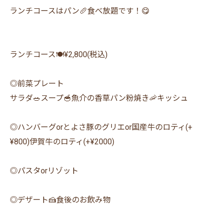
ランチコースはパン🥖食べ放題です！😋
ランチコース🍽️¥2,800(税込)
◎前菜プレート
サラダ🥗スープ🥣魚介の香草パン粉焼き🦐キッシュ
◎ハンバーグorとよさ豚のグリエor国産牛のロティ(+
¥800)伊賀牛のロティ(+¥2000)
◎パスタorリゾット
◎デザート🍰食後のお飲み物