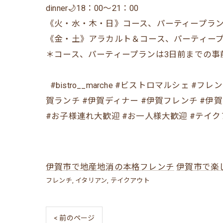
dinner🌙18：00〜21：00
《火・水・木・日》コース、パーティープラン
《金・土》アラカルト＆コース、パーティー
＊コース、パーティープランは3日前までの事
⁡ ⁡ #bistro__marche #ビストロマル
賀ランチ #伊賀ディナー #伊賀フレンチ #伊
#お子様連れ大歓迎 #お一人様大歓迎 #テイク
伊賀市で地産地消の本格フレンチ
伊賀市で楽
フレンチ
イタリアン
テイクアウト
< 前のページ