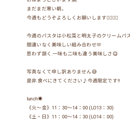
まだまだ寒い朝。
今週もどうぞよろしくお願いします🙇‍♂️🙇‍♀️
今週のパスタは小松菜と明太子のクリームパス
間違いなく美味しい組み合わせ🫶
思わず頷く.一味も二味も違う美味しさ😋
写真なくて申し訳ありません😅
是非.食べにきてください♪今週限定です‼️
lunch☀️
《火〜金》11：30〜14：00 (LO13：30)
《土・日》11：00〜14：30 (LO14：00)