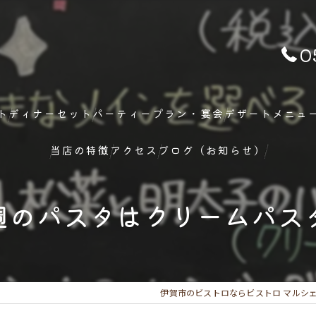
0
ト
ディナーセット
パーティープラン・宴会
デザートメニュ
当店の特徴
アクセス
ブログ（お知らせ）
ランチ
週のパスタはクリームパスタ
ディナー
メニュー
伊賀市のビストロならビストロ マルシ
フレンチ