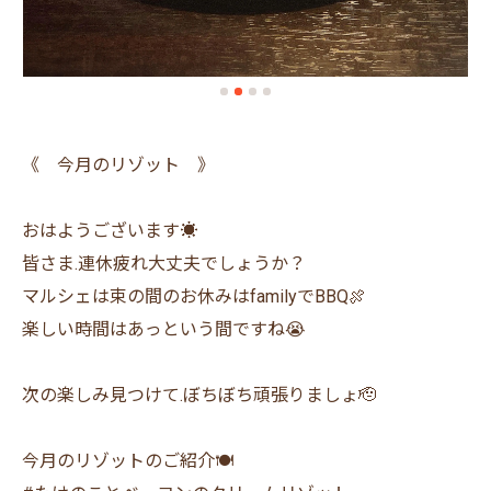
《 今月のリゾット 》
おはようございます☀️
皆さま.連休疲れ大丈夫でしょうか？
マルシェは束の間のお休みはfamilyでBBQ🍖
楽しい時間はあっという間ですね😭
次の楽しみ見つけて.ぼちぼち頑張りましょ🫡
今月のリゾットのご紹介🍽️