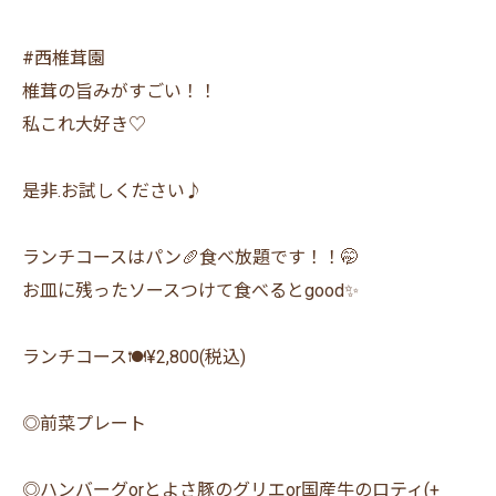
#西椎茸園
椎茸の旨みがすごい！！
私これ大好き♡
是非.お試しください♪
ランチコースはパン🥖食べ放題です！！🤭
お皿に残ったソースつけて食べるとgood✨
ランチコース🍽️¥2,800(税込)
◎前菜プレート
◎ハンバーグorとよさ豚のグリエor国産牛のロティ(+