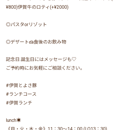
¥800)伊賀牛のロティ(+¥2000)
◎パスタorリゾット
◎デザート🍰食後のお飲み物
記念日.誕生日にはメッセージも♡
ご予約時にお気軽にご相談ください。
⁡#伊賀とよさ豚
#ランチコース
#伊賀ランチ
lunch☀️
《月・火・木・金》11：30〜14：00 (LO13：30)