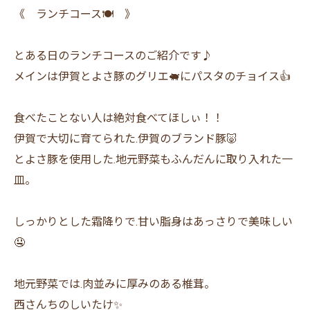
《 ランチコース🍽️ 》
とある日のランチコースのご紹介です♪
メインは伊賀とよさ豚のグリエ🐖にパスタのチョイス👍
食べたことない人は絶対食べてほしぃ！！
伊賀で大切に育てられた.伊賀のブランド豚🐷
とよさ豚を使用した.地元野菜もふんだんに取り入れた一
皿。
しっかりとした霜降りで.甘い脂身はあっさりで美味しい
🤤
地元野菜では.肉並みに厚みのある椎茸。
西さんちのしいたけ✨